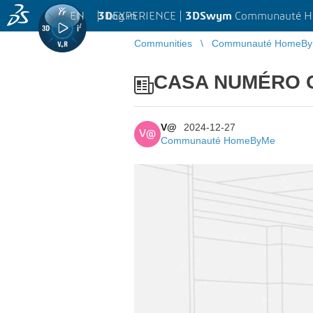
EN
|
Log in
3D
EXPERIENCE |
3DSwym
Communauté 
Communities
Communauté HomeB
CASA NUMÉRO 
V@
2024-12-27
V@
Communauté HomeByMe