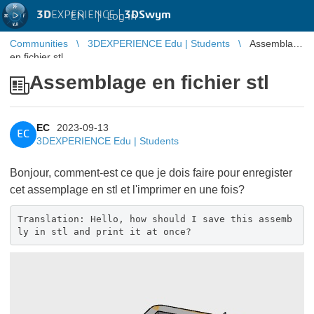
3D
EXPERIENCE |
3DSwym
EN
|
Log in
Communities
3DEXPERIENCE Edu | Students
Assemblage
en fichier stl
Assemblage en fichier stl
EC
2023-09-13
EC
3DEXPERIENCE Edu | Students
Bonjour, comment-est ce que je dois faire pour enregister
cet assemplage en stl et l'imprimer en une fois?
Translation: Hello, how should I save this assemb
ly in stl and print it at once?